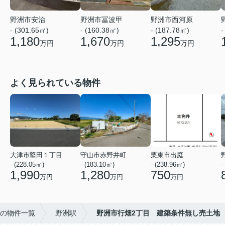
野洲市安治
野洲市冨波甲
野洲市西河原
- (301.65㎡)
- (160.38㎡)
- (187.78㎡)
-
1,180
1,670
1,295
万円
万円
万円
よく見られている物件
大津市堅田１丁目
守山市赤野井町
栗東市出庭
- (228.05㎡)
- (183.10㎡)
- (238.96㎡)
-
1,990
1,280
750
万円
万円
万円
の物件一覧
野洲駅
野洲市行畑2丁目 建築条件無し売土地