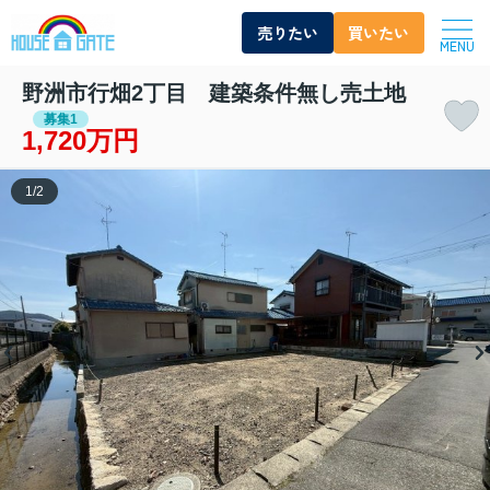
売りたい
買いたい
MENU
野洲市行畑2丁目 建築条件無し売土地
募集1
1,720万円
1
/
2