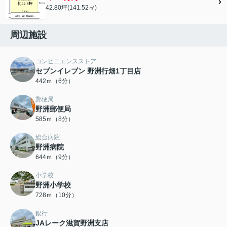
42.80坪(141.52㎡)
周辺施設
コンビニエンスストア
セブンイレブン 野洲行畑1丁目店
442ｍ（6分）
郵便局
野洲郵便局
585ｍ（8分）
総合病院
野洲病院
644ｍ（9分）
小学校
野洲小学校
728ｍ（10分）
銀行
JAレーク滋賀野洲支店