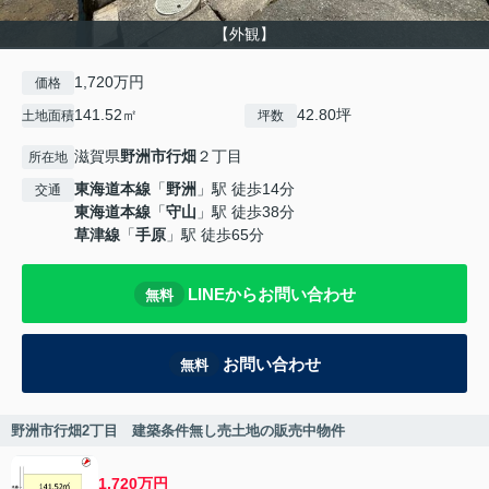
【外観】
1,720万円
価格
141.52㎡
42.80坪
土地面積
坪数
滋賀県
野洲市
行畑
２丁目
所在地
東海道本線
「
野洲
」駅 徒歩14分
交通
東海道本線
「
守山
」駅 徒歩38分
草津線
「
手原
」駅 徒歩65分
LINEからお問い合わせ
無料
お問い合わせ
無料
野洲市行畑2丁目 建築条件無し売土地の販売中物件
1,720万円