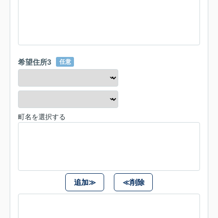
希望住所3
任意
町名を選択する
追加≫
≪削除