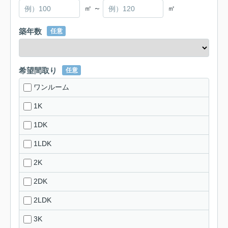
㎡ ～
㎡
築年数
任意
希望間取り
任意
ワンルーム
1K
1DK
1LDK
2K
2DK
2LDK
3K