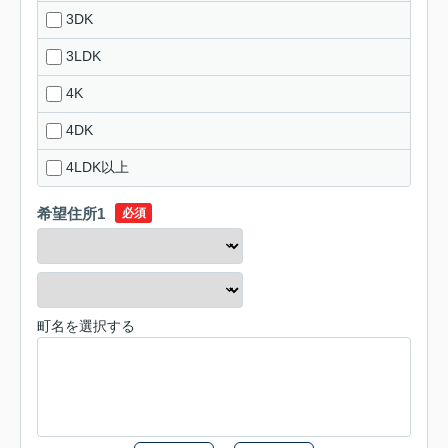
3DK
3LDK
4K
4DK
4LDK以上
希望住所1
必須
町名を選択する