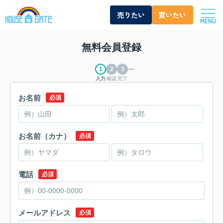
売りたい
買いたい
MENU
無料会員登録
入力
確認
完了
お名前
必須
お名前（カナ）
必須
電話
必須
メールアドレス
必須