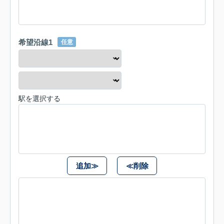
希望沿線1
任意
駅を選択する
追加≫
≪削除