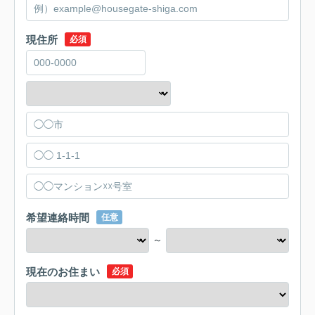
現住所
必須
希望連絡時間
任意
～
現在のお住まい
必須