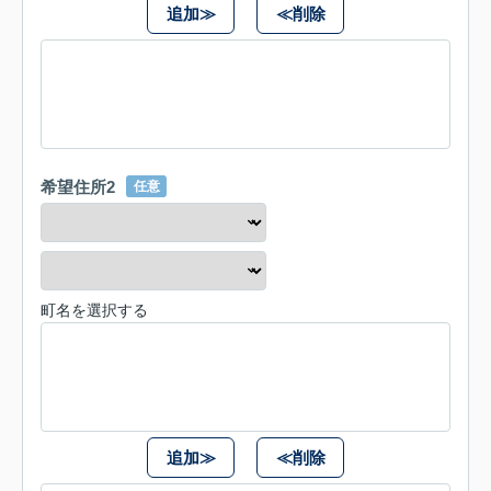
追加≫
≪削除
希望住所2
任意
町名を選択する
追加≫
≪削除