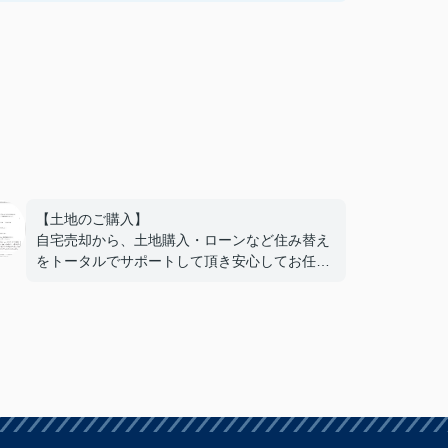
【土地のご購入】
自宅売却から、土地購入・ローンなど住み替え
をトータルでサポートして頂き安心してお任せ
する事ができました。不安なことも気軽に相談
でき、丁寧に対応していただけたのでとても心
強かったです。おかげで憧れだった湖西での新
しい生活に近づく事ができました。担当して頂
けて本当に良かったです。ありがとうございま
した。