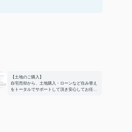
【土地のご購入】
自宅売却から、土地購入・ローンなど住み替え
をトータルでサポートして頂き安心してお任せ
する事ができました。不安なことも気軽に相談
でき、丁寧に対応していただけたのでとても心
強かったです。おかげで憧れだった湖西での新
しい生活に近づく事ができました。担当して頂
けて本当に良かったです。ありがとうございま
した。