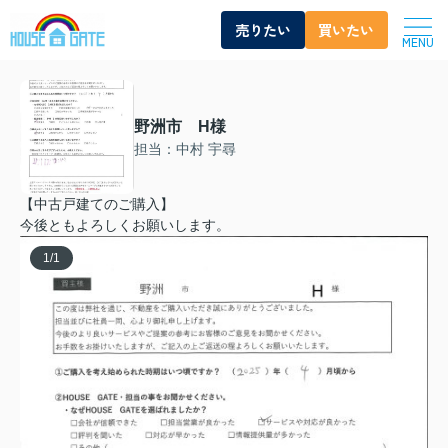
売りたい
買いたい
MENU
野洲市 H様
担当：中村 宇尋
【中古戸建てのご購入】
今後ともよろしくお願いします。
1
/
1