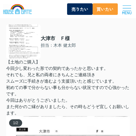
売りたい
買いたい
MENU
大津市 Ｆ様
担当：木本 健太郎
【土地のご購入】
今回少し変わった形での契約であったかと思います。
それでも、兄と私の両者にきちんとご連絡頂き
スムーズに手続きが進むよう支援頂いたと感じています。
初めての事で分からない事も分からない状況ですので心強かった
です。
今回はありがとうございました。
また何かのご縁がありましたら、その時もどうぞ宜しくお願いし
ます。
1
/
2