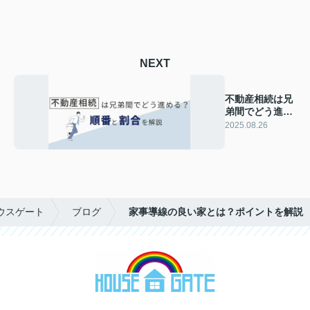
NEXT
不動産相続は兄
弟間でどう進め
る？順番と割合
2025.08.26
を解説
ウスゲート
ブログ
家事導線の良い家とは？ポイントを解説