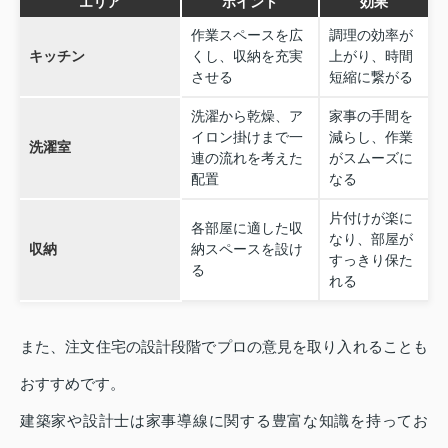
エリア
ポイント
効果
作業スペースを広
調理の効率が
キッチン
くし、収納を充実
上がり、時間
させる
短縮に繋がる
洗濯から乾燥、ア
家事の手間を
イロン掛けまで一
減らし、作業
洗濯室
連の流れを考えた
がスムーズに
配置
なる
片付けが楽に
各部屋に適した収
なり、部屋が
収納
納スペースを設け
すっきり保た
る
れる
また、注文住宅の設計段階でプロの意見を取り入れることも
おすすめです。
建築家や設計士は家事導線に関する豊富な知識を持ってお