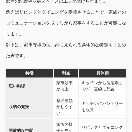
部屋の配置や収納スペースの工夫が挙げられます。
例えばリビングとダイニングを隣接させることで、家族との
コミュニケーションを取りながら家事をすることが可能にな
ります。
以下は、家事導線の良い家に見られる具体的な特徴をまとめ
た表です。
特徴
利点
具体例
家事効率
キッチンから洗濯場ま
短い動線
が向上
でが一直線に配置
整理整頓
キッチンにパントリー
収納の充実
がしやす
を設置
い
家族の様
リビングとダイニング
開放的な空間
子が見え