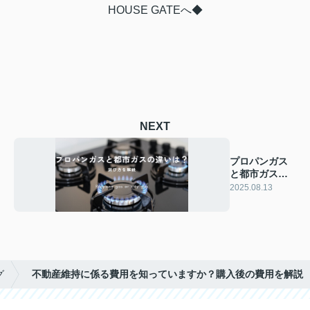
HOUSE GATEへ◆
NEXT
プロパンガス
と都市ガスの
違いは？選び
2025.08.13
方を解説
グ
不動産維持に係る費用を知っていますか？購入後の費用を解説