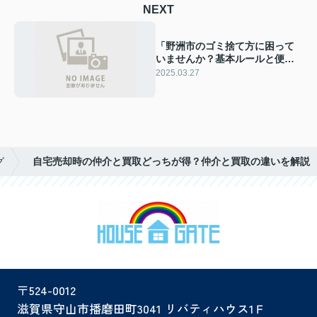
NEXT
「野洲市のゴミ捨て方に困って
いませんか？基本ルールと便利
サービスをご紹介」
2025.03.27
グ
自宅売却時の仲介と買取どっちが得？仲介と買取の違いを解説
〒524-0012
滋賀県守山市播磨田町3041 リバティハウス1Ｆ