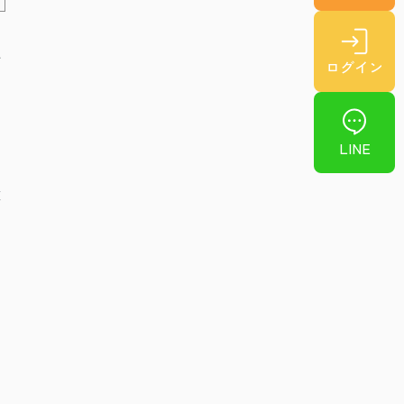
あ
方
ログイン
LINE
算
。
る