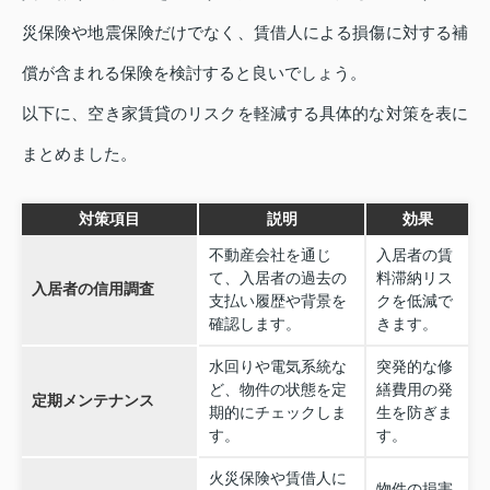
災保険や地震保険だけでなく、賃借人による損傷に対する補
償が含まれる保険を検討すると良いでしょう。
以下に、空き家賃貸のリスクを軽減する具体的な対策を表に
まとめました。
対策項目
説明
効果
不動産会社を通じ
入居者の賃
て、入居者の過去の
料滞納リス
入居者の信用調査
支払い履歴や背景を
クを低減で
確認します。
きます。
水回りや電気系統な
突発的な修
ど、物件の状態を定
繕費用の発
定期メンテナンス
期的にチェックしま
生を防ぎま
す。
す。
火災保険や賃借人に
物件の損害