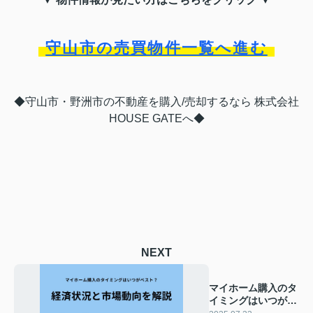
守山市の売買物件一覧へ進む
◆守山市・野洲市の不動産を購入/売却するなら 株式会社
HOUSE GATEへ◆
NEXT
マイホーム購入のタ
イミングはいつがベ
スト？経済状況と市