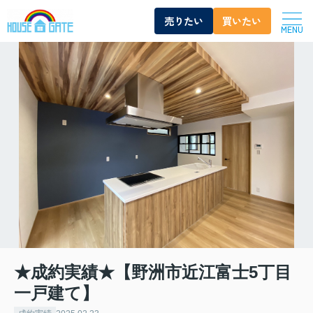
売りたい
買いたい
MENU
★成約実績★【野洲市近江富士5丁目
一戸建て】