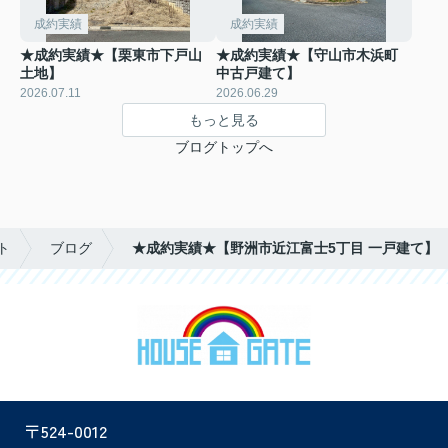
成約実績
成約実績
★成約実績★【栗東市下戸山
★成約実績★【守山市木浜町
土地】
中古戸建て】
2026.07.11
2026.06.29
もっと見る
ブログトップへ
ト
ブログ
★成約実績★【野洲市近江富士5丁目 一戸建て】
〒524-0012