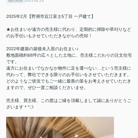
成約実績
2025.02.23
2025年2月【野洲市近江富士5丁目 一戸建て】
★お住まいが遠方の売主様に代わり、定期的に掃除や草刈りなど
のお手伝いもさせていただきながらの売却！
2022年建築の築後未入居のお住まい♪
敷地面積約68坪の広々とした土地に、売主様こだわりの注文住宅
です。
遠方にお住まいでなかなか物件に足を運べない…という売主様に
代わって、弊社でできる限りのお手伝いをさせていただきます。
どのようなご状況でもご一緒に最善の策をお考えさせていただき
ますので、ぜひ一度ご相談くださいませ。
売主様、買主様、この度はご縁を頂戴しまして誠にありがとうご
ざいます＊°❍