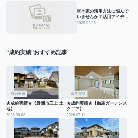
空き家の活用方法に悩んで
いませんか？活用アイデア
をご紹介
2025.02.23
”成約実績”おすすめ記事
成約実績
成約実績
★成約実績★【野洲市三上 土
★成約実績★【伽羅ガーデンス
地】
クエア】
2026.08.02
2026.07.11