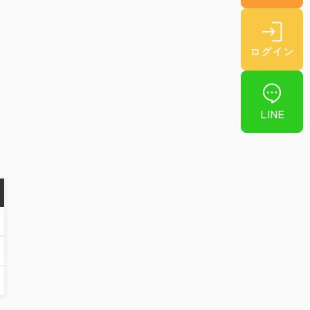
ら
を
ログイン
期
な
LINE