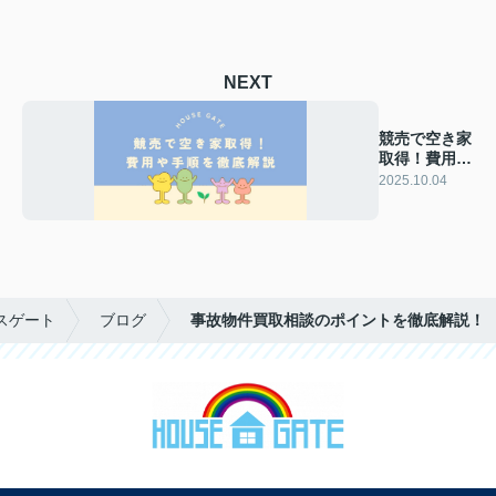
NEXT
競売で空き家
取得！費用や
手順を徹底解
2025.10.04
説
スゲート
ブログ
事故物件買取相談のポイントを徹底解説！