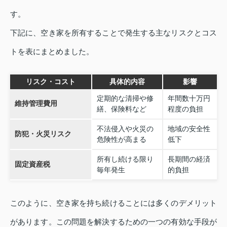
す。
下記に、空き家を所有することで発生する主なリスクとコス
トを表にまとめました。
リスク・コスト
具体的内容
影響
定期的な清掃や修
年間数十万円
維持管理費用
繕、保険料など
程度の負担
不法侵入や火災の
地域の安全性
防犯・火災リスク
危険性が高まる
低下
所有し続ける限り
長期間の経済
固定資産税
毎年発生
的負担
このように、空き家を持ち続けることには多くのデメリット
があります。この問題を解決するための一つの有効な手段が