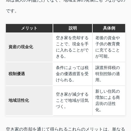
です。
メリット
説明
具体例
空き家を売却する
老後の資金や
ことで、現金を手
子供の教育費
資産の現金化
に入れることがで
に充てること
きる。
が可能。
条件によっては税
譲渡所得税の
税制優遇
金の優遇措置を受
特別控除の適
けられる。
用。
新しい住民の
空き家が減少する
増加による商
地域活性化
ことで地域が活気
店街の活性
づく。
化。
空き家の売却を通じて得られるこれらのメリットは、単なる