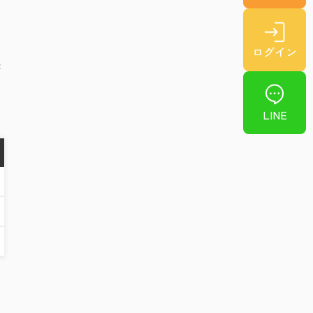
な
人
ログイン
続
LINE
々
め