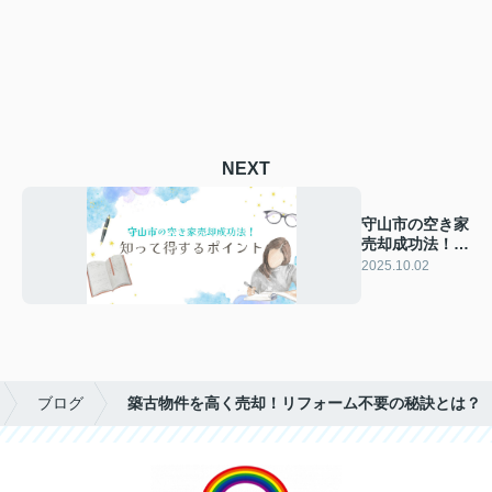
NEXT
守山市の空き家
売却成功法！知
って得するポイ
2025.10.02
ント
ブログ
築古物件を高く売却！リフォーム不要の秘訣とは？