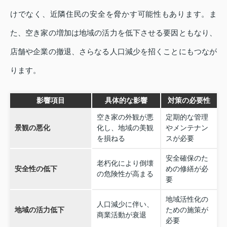
けでなく、近隣住民の安全を脅かす可能性もあります。ま
た、空き家の増加は地域の活力を低下させる要因ともなり、
店舗や企業の撤退、さらなる人口減少を招くことにもつなが
ります。
影響項目
具体的な影響
対策の必要性
空き家の外観が悪
定期的な管理
景観の悪化
化し、地域の美観
やメンテナン
を損ねる
スが必要
安全確保のた
老朽化により倒壊
安全性の低下
めの修繕が必
の危険性が高まる
要
地域活性化の
人口減少に伴い、
地域の活力低下
ための施策が
商業活動が衰退
必要