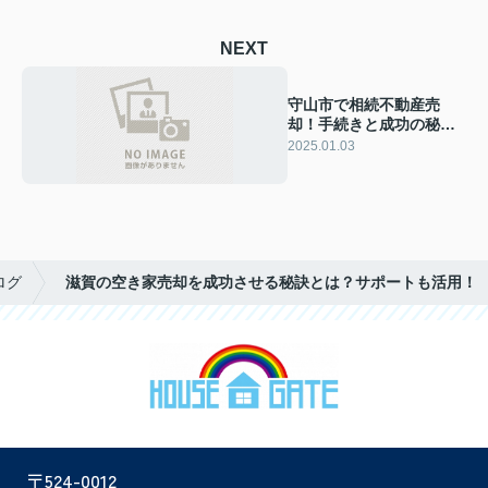
NEXT
守山市で相続不動産売
却！手続きと成功の秘訣
とは？
2025.01.03
ログ
滋賀の空き家売却を成功させる秘訣とは？サポートも活用！
〒524-0012