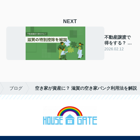
NEXT
不動産譲渡で
得をする？ 滋
賀の特別控除
2026.02.12
を解説
ブログ
空き家が資産に？ 滋賀の空き家バンク利用法を解説