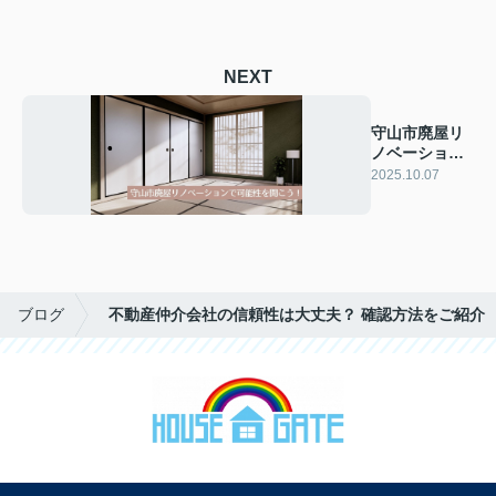
NEXT
守山市廃屋リ
ノベーション
で可能性を開
2025.10.07
こう！
ブログ
不動産仲介会社の信頼性は大丈夫？ 確認方法をご紹介