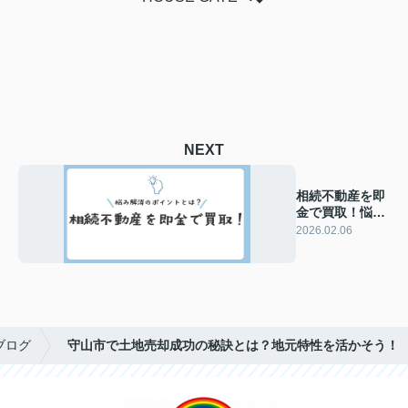
NEXT
相続不動産を即
金で買取！悩み
解消のポイント
2026.02.06
とは？
ブログ
守山市で土地売却成功の秘訣とは？地元特性を活かそう！