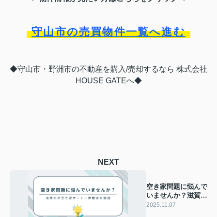
守山市の売買物件一覧へ進む
◆守山市・野洲市の不動産を購入/売却するなら 株式会社
HOUSE GATEへ◆
NEXT
空き家問題に悩んで
いませんか？滋賀県
の空き家オーナー体
2025.11.07
験談を解説