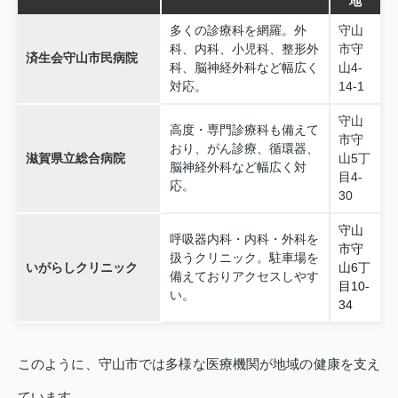
地
多くの診療科を網羅。外
守山
科、内科、小児科、整形外
市守
済生会守山市民病院
科、脳神経外科など幅広く
山4-
対応。
14-1
守山
高度・専門診療科も備えて
市守
おり、がん診療、循環器、
滋賀県立総合病院
山5丁
脳神経外科など幅広く対
目4-
応。
30
守山
呼吸器内科・内科・外科を
市守
扱うクリニック。駐車場を
いがらしクリニック
山6丁
備えておりアクセスしやす
目10-
い。
34
このように、守山市では多様な医療機関が地域の健康を支え
ています。