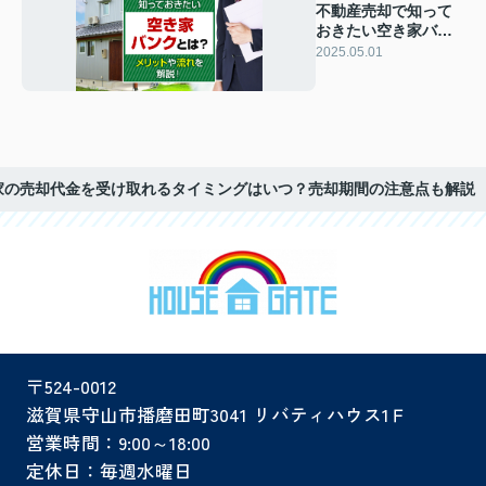
不動産売却で知って
おきたい空き家バン
クとは？メリットや
2025.05.01
流れを解説！
家の売却代金を受け取れるタイミングはいつ？売却期間の注意点も解説
〒524-0012
滋賀県守山市播磨田町3041 リバティハウス1Ｆ
営業時間：9:00～18:00
定休日：毎週水曜日