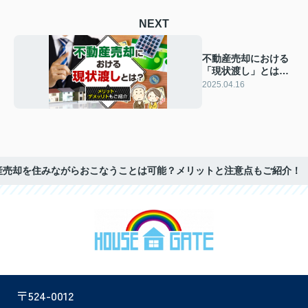
NEXT
不動産売却における
「現状渡し」とは？
メリット・デメリッ
2025.04.16
トもご紹介
産売却を住みながらおこなうことは可能？メリットと注意点もご紹介！
〒524-0012