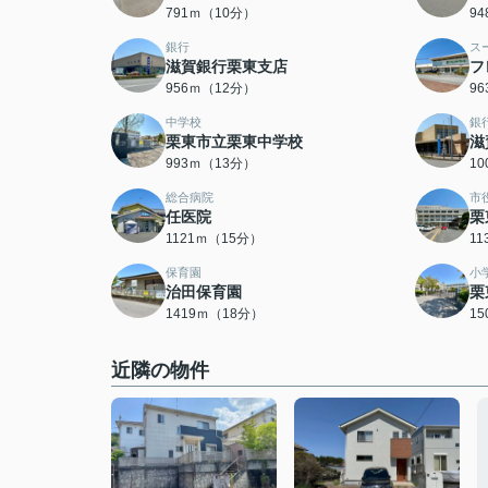
791ｍ（10分）
9
銀行
ス
滋賀銀行栗東支店
フ
956ｍ（12分）
9
中学校
銀
栗東市立栗東中学校
滋
993ｍ（13分）
1
総合病院
市
任医院
栗
1121ｍ（15分）
1
保育園
小
治田保育園
栗
1419ｍ（18分）
1
近隣の物件