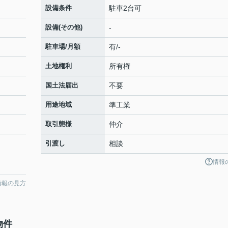
設備条件
駐車2台可
設備(その他)
-
駐車場/月額
有/-
土地権利
所有権
国土法届出
不要
用途地域
準工業
取引態様
仲介
引渡し
相談
情報
情報の見方
物件