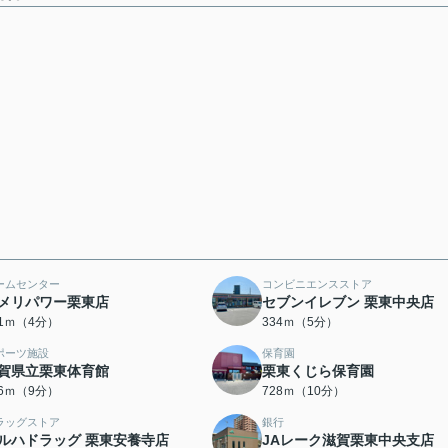
ームセンター
コンビニエンスストア
メリパワー栗東店
セブンイレブン 栗東中央店
01ｍ（4分）
334ｍ（5分）
ポーツ施設
保育園
賀県立栗東体育館
栗東くじら保育園
56ｍ（9分）
728ｍ（10分）
ラッグストア
銀行
ルハドラッグ 栗東安養寺店
JAレーク滋賀栗東中央支店