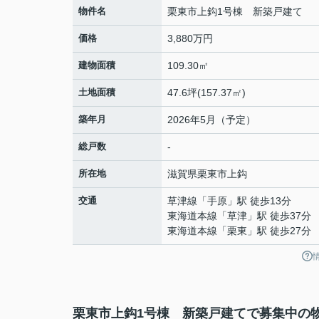
物件名
栗東市上鈎1号棟 新築戸建て
価格
3,880万円
建物面積
109.30㎡
土地面積
47.6坪(157.37㎡)
築年月
2026年5月（予定）
総戸数
-
所在地
滋賀県
栗東市
上鈎
交通
草津線
「
手原
」駅 徒歩13分
東海道本線
「
草津
」駅 徒歩37分
東海道本線
「
栗東
」駅 徒歩27分
栗東市上鈎1号棟 新築戸建てで募集中の