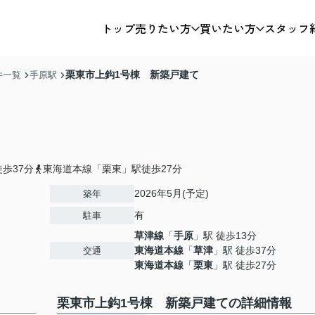
トップ
売りたい方
買いたい方
スタッフ
栗東市上鈎1号棟 新築戸建て
件一覧
手原駅
歩37分
東海道本線「栗東」駅徒歩27分
2026年5月(予定)
築年
有
駐車
草津線
「
手原
」駅 徒歩13分
東海道本線
「
草津
」駅 徒歩37分
交通
東海道本線
「
栗東
」駅 徒歩27分
栗東市上鈎1号棟 新築戸建ての詳細情報