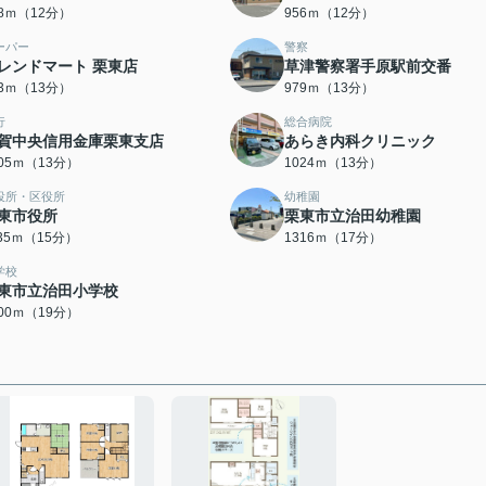
48ｍ（12分）
956ｍ（12分）
ーパー
警察
レンドマート 栗東店
草津警察署手原駅前交番
63ｍ（13分）
979ｍ（13分）
行
総合病院
賀中央信用金庫栗東支店
あらき内科クリニック
005ｍ（13分）
1024ｍ（13分）
役所・区役所
幼稚園
東市役所
栗東市立治田幼稚園
135ｍ（15分）
1316ｍ（17分）
学校
東市立治田小学校
500ｍ（19分）