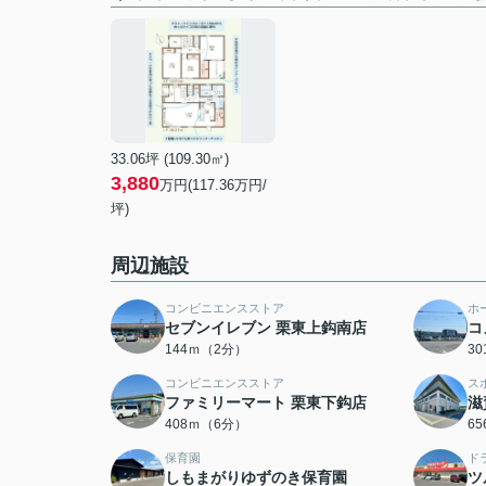
33.06坪 (109.30㎡)
3,880
万円(117.36万円/
坪)
周辺施設
コンビニエンスストア
ホ
セブンイレブン 栗東上鈎南店
コ
144ｍ（2分）
3
コンビニエンスストア
ス
ファミリーマート 栗東下鈎店
滋
408ｍ（6分）
6
保育園
ド
しもまがりゆずのき保育園
ツ