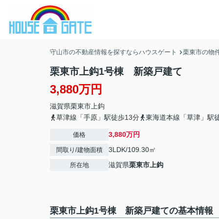
守山市の不動産情報を探すならハウスゲート
栗東市の物
栗東市上鈎1号棟 新築戸建て
3,880万円
滋賀県
栗東市
上鈎
草津線「手原」駅徒歩13分
東海道本線「草津」駅徒
3,880万円
価格
3LDK/109.30㎡
間取り/建物面積
滋賀県
栗東市
上鈎
所在地
栗東市上鈎1号棟 新築戸建ての基本情報