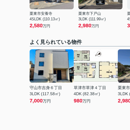
栗東市安養寺
栗東市下戸山
4SLDK (110.13㎡)
3LDK (111.99㎡)
4
2,580
2,980
3
万円
万円
よく見られている物件
守山市吉身６丁目
草津市草津４丁目
栗東市
3LDK (117.58㎡)
4DK (82.38㎡)
3LDK 
7,000
980
2,98
万円
万円