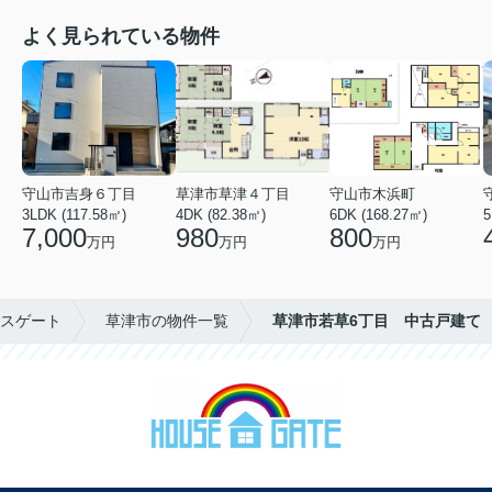
よく見られている物件
守山市吉身６丁目
草津市草津４丁目
守山市木浜町
3LDK (117.58㎡)
4DK (82.38㎡)
6DK (168.27㎡)
5
7,000
980
800
万円
万円
万円
スゲート
草津市の物件一覧
草津市若草6丁目 中古戸建て