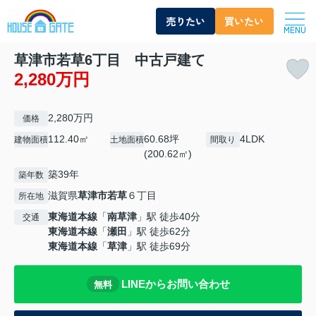
売りたい
買いたい
MENU
草津市若草6丁目 中古戸建て
2,280万円
2,280万円
価格
112.40㎡
60.68坪
4LDK
建物面積
土地面積
間取り
(200.62㎡)
築39年
築年数
滋賀県
草津市
若草
６丁目
所在地
東海道本線
「
南草津
」駅 徒歩40分
交通
東海道本線
「
瀬田
」駅 徒歩62分
東海道本線
「
草津
」駅 徒歩69分
LINEからお問い合わせ
無料