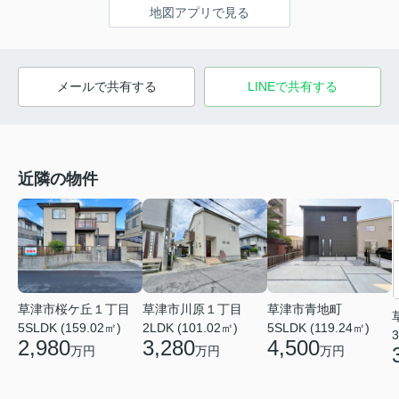
地図アプリで見る
メールで共有する
LINEで共有する
近隣の物件
草津市桜ケ丘１丁目
草津市川原１丁目
草津市青地町
5SLDK (159.02㎡)
2LDK (101.02㎡)
5SLDK (119.24㎡)
3
2,980
3,280
4,500
万円
万円
万円