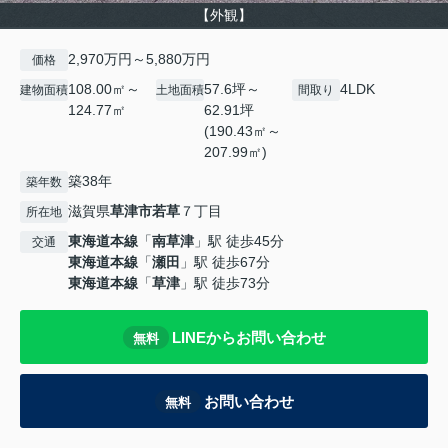
【外観】
2,970万円～5,880万円
価格
108.00㎡～
57.6坪～
4LDK
建物面積
土地面積
間取り
124.77㎡
62.91坪
(190.43㎡～
207.99㎡)
築38年
築年数
滋賀県
草津市
若草
７丁目
所在地
東海道本線
「
南草津
」駅 徒歩45分
交通
東海道本線
「
瀬田
」駅 徒歩67分
東海道本線
「
草津
」駅 徒歩73分
LINEからお問い合わせ
無料
お問い合わせ
無料