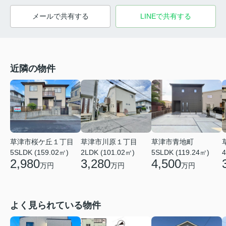
メールで共有する
LINEで共有する
近隣の物件
草津市桜ケ丘１丁目
草津市川原１丁目
草津市青地町
5SLDK (159.02㎡)
2LDK (101.02㎡)
5SLDK (119.24㎡)
4
2,980
3,280
4,500
万円
万円
万円
よく見られている物件