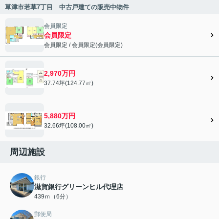
草津市若草7丁目 中古戸建ての販売中物件
会員限定
会員限定
会員限定
/
会員限定
(
会員限定
)
会員限定">
2,970万円
37.74坪(124.77㎡)
5,880万円
32.66坪(108.00㎡)
周辺施設
銀行
滋賀銀行グリーンヒル代理店
439ｍ（6分）
郵便局