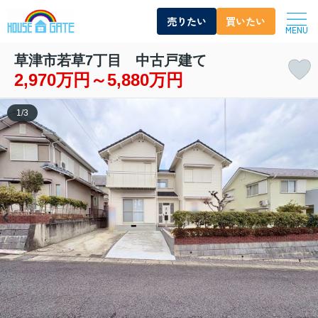
売りたい
買いたい
MENU
草津市若草7丁目 中古戸建て
2,970万円～5,880万円
1
/
3