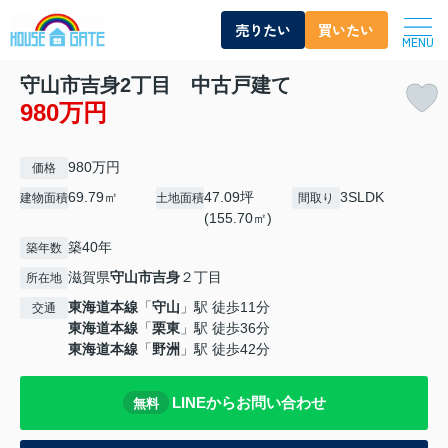
売りたい
買いたい
MENU
守山市吉身2丁目 中古戸建て
980万円
980万円
価格
69.79㎡
47.09坪
3SLDK
建物面積
土地面積
間取り
(155.70㎡)
築40年
築年数
滋賀県
守山市
吉身
２丁目
所在地
東海道本線
「
守山
」駅 徒歩11分
交通
東海道本線
「
栗東
」駅 徒歩36分
東海道本線
「
野洲
」駅 徒歩42分
LINEからお問い合わせ
無料