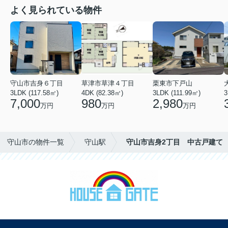
よく見られている物件
守山市吉身６丁目
草津市草津４丁目
栗東市下戸山
3LDK (117.58㎡)
4DK (82.38㎡)
3LDK (111.99㎡)
3
7,000
980
2,980
万円
万円
万円
守山市の物件一覧
守山駅
守山市吉身2丁目 中古戸建て