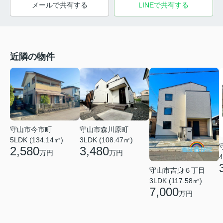
メールで共有する
LINEで共有する
近隣の物件
守山市今市町
守山市森川原町
5LDK (134.14㎡)
3LDK (108.47㎡)
2,580
3,480
万円
万円
4
守山市吉身６丁目
3LDK (117.58㎡)
7,000
万円