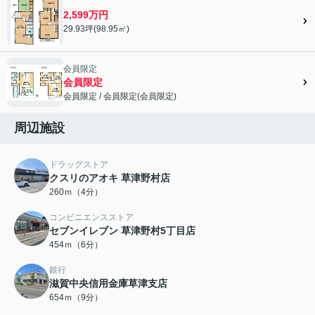
2,599万円
29.93坪(98.95㎡)
会員限定
会員限定
会員限定
/
会員限定
(
会員限定
)
会員限定">
周辺施設
ドラッグストア
クスリのアオキ 草津野村店
260ｍ（4分）
コンビニエンスストア
セブンイレブン 草津野村5丁目店
454ｍ（6分）
銀行
滋賀中央信用金庫草津支店
654ｍ（9分）