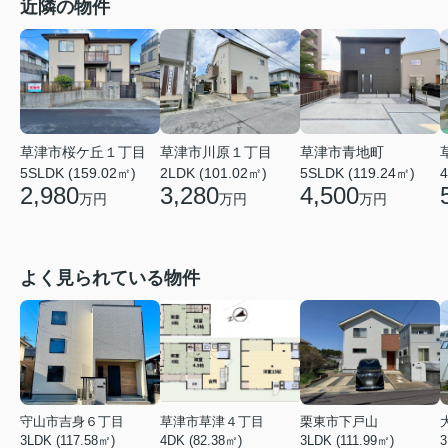
近隣の物件
草津市桜ケ丘１丁目
草津市川原１丁目
草津市青地町
5SLDK (159.02㎡)
2LDK (101.02㎡)
5SLDK (119.24㎡)
4
2,980
3,280
4,500
万円
万円
万円
よく見られている物件
守山市吉身６丁目
草津市草津４丁目
栗東市下戸山
3LDK (117.58㎡)
4DK (82.38㎡)
3LDK (111.99㎡)
3