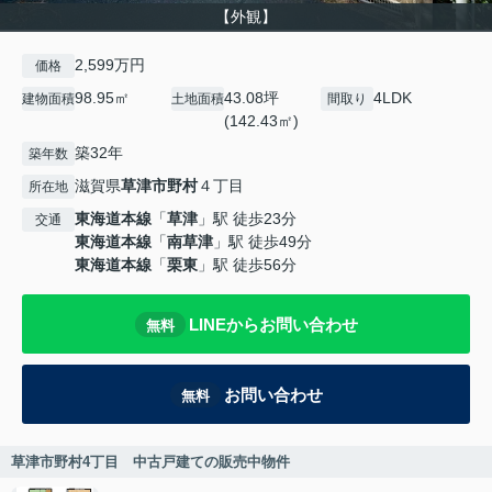
【外観】
2,599万円
価格
98.95㎡
43.08坪
4LDK
建物面積
土地面積
間取り
(142.43㎡)
築32年
築年数
滋賀県
草津市
野村
４丁目
所在地
東海道本線
「
草津
」駅 徒歩23分
交通
東海道本線
「
南草津
」駅 徒歩49分
東海道本線
「
栗東
」駅 徒歩56分
LINEからお問い合わせ
無料
お問い合わせ
無料
草津市野村4丁目 中古戸建ての販売中物件