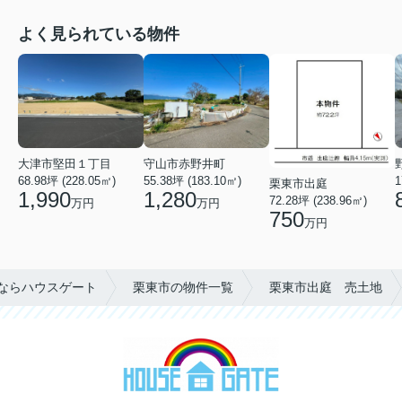
よく見られている物件
大津市堅田１丁目
守山市赤野井町
68.98坪 (228.05㎡)
55.38坪 (183.10㎡)
1
栗東市出庭
1,990
1,280
72.28坪 (238.96㎡)
万円
万円
750
万円
ならハウスゲート
栗東市の物件一覧
栗東市出庭 売土地