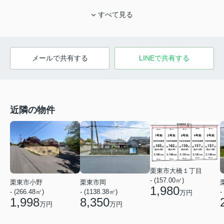
すべて見る
メールで共有する
LINEで共有する
近隣の物件
栗東市大橋１丁目
- (157.00㎡)
栗東市小野
栗東市岡
1,980
- (266.48㎡)
- (1138.38㎡)
-
万円
1,998
8,350
万円
万円