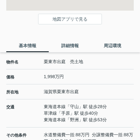
地図アプリで見る
基本情報
詳細情報
周辺環境
栗東市出庭 売土地
物件名
1,998万円
価格
滋賀県
栗東市
出庭
所在地
東海道本線
「
守山
」駅 徒歩28分
交通
草津線
「
手原
」駅 徒歩40分
東海道本線
「
野洲
」駅 徒歩53分
水道整備費一括:88万円 分譲整備費一括:88万
その他条件