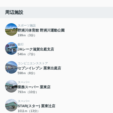
周辺施設
スポーツ施設
野洲川体育館 野洲川運動公園
199ｍ（3分）
銀行
JAレーク滋賀出庭支店
546ｍ（7分）
コンビニエンスストア
セブンイレブン 栗東出庭店
598ｍ（8分）
スーパー
業務スーパー 栗東店
793ｍ（10分）
スーパー
STAR(スター) 栗東辻店
1011ｍ（13分）