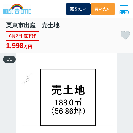
売りたい
買いたい
MENU
栗東市出庭 売土地
6月2日 値下げ
1,998
万円
1
/
1