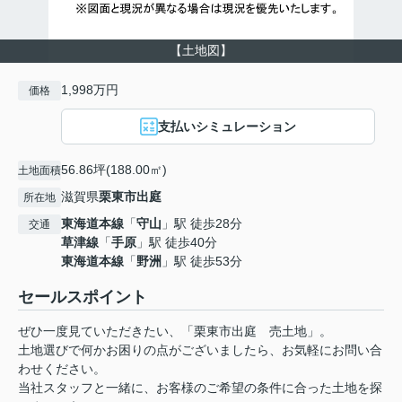
【土地図】
1,998万円
価格
支払いシミュレーション
56.86坪(188.00㎡)
土地面積
滋賀県
栗東市
出庭
所在地
東海道本線
「
守山
」駅 徒歩28分
交通
草津線
「
手原
」駅 徒歩40分
東海道本線
「
野洲
」駅 徒歩53分
セールスポイント
ぜひ一度見ていただきたい、「栗東市出庭 売土地」。
土地選びで何かお困りの点がございましたら、お気軽にお問い合
わせください。
当社スタッフと一緒に、お客様のご希望の条件に合った土地を探