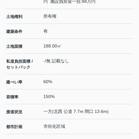
円 施設負担金一括:88万円
所有権
土地権利
有
建築条件
188.00㎡
土地面積
-/無 記載なし
私道負担面積 /
セットバック
60%
建ぺい率
150%
容積率
一方(北西 公道 7.7m 間口 13.6m)
接道状況
市街化区域
都市計画