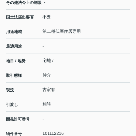
-
その他法令上の制限
不要
国土法届出要否
第二種低層住居専用
用途地域
-
最適用途
宅地 / -
地目 / 地勢
仲介
取引態様
古家有
現況
相談
引渡し
-
開発許可番号
101112216
物件番号