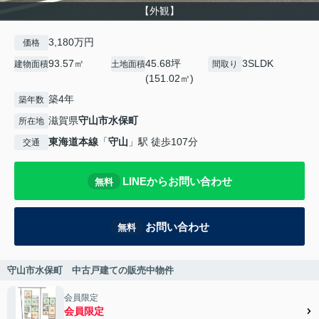
【外観】
3,180万円
価格
93.57㎡
45.68坪
3SLDK
建物面積
土地面積
間取り
(151.02㎡)
築4年
築年数
滋賀県
守山市
水保町
所在地
東海道本線
「
守山
」駅 徒歩107分
交通
LINEからお問い合わせ
無料
お問い合わせ
無料
守山市水保町 中古戸建ての販売中物件
会員限定
会員限定