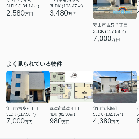
5LDK (134.14㎡)
3LDK (108.47㎡)
4
2,580
3,480
万円
万円
守山市吉身６丁目
3LDK (117.58㎡)
7,000
万円
よく見られている物件
守山市吉身６丁目
草津市草津４丁目
守山市小島町
3LDK (117.58㎡)
4DK (82.38㎡)
5LDK (102.15㎡)
6
7,000
980
4,380
万円
万円
万円