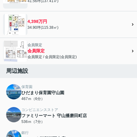
41.56坪(137.41㎡)
4,398万円
34.90坪(115.38㎡)
会員限定
会員限定
会員限定
/
会員限定
(
会員限定
)
会員限定">
周辺施設
保育園
ひだまり保育園守山園
467ｍ（6分）
コンビニエンスストア
ファミリーマート 守山播磨田町店
536ｍ（7分）
銀行