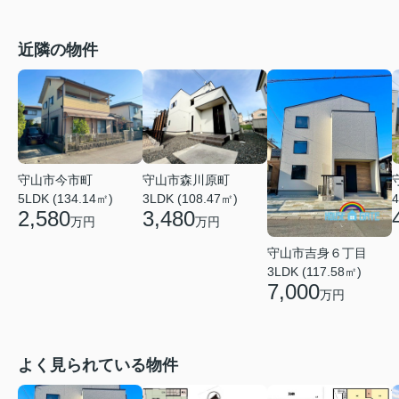
近隣の物件
守山市今市町
守山市森川原町
5LDK (134.14㎡)
3LDK (108.47㎡)
4
2,580
3,480
万円
万円
守山市吉身６丁目
3LDK (117.58㎡)
7,000
万円
よく見られている物件