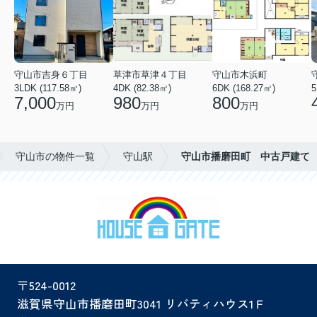
守山市吉身６丁目
草津市草津４丁目
守山市木浜町
3LDK (117.58㎡)
4DK (82.38㎡)
6DK (168.27㎡)
5
7,000
980
800
万円
万円
万円
守山市の物件一覧
守山駅
守山市播磨田町 中古戸建て
〒524-0012
滋賀県守山市播磨田町3041 リバティハウス1Ｆ