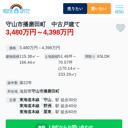
売りたい
買いたい
MENU
守山市播磨田町 中古戸建て
3,480万円～4,398万円
3,480万円～4,398万円
価格
115.38㎡～
51.46坪～
6SLDK
建物面積
土地面積
間取り
166.44㎡
70.57坪
(170.14㎡～
233.29㎡)
築22年
築年数
滋賀県
守山市
播磨田町
所在地
東海道本線
「
守山
」駅 徒歩30分
交通
東海道本線
「
野洲
」駅 徒歩40分
東海道本線
「
栗東
」駅 徒歩60分
LINEからお問い合わせ
無料