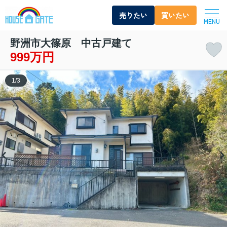
売りたい
買いたい
MENU
野洲市大篠原 中古戸建て
999万円
1
/
3