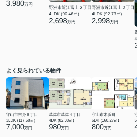
3,980
万円
野洲市近江富士２丁目
野洲市近江富士２丁目
4LDK (90.46㎡)
4LDK (92.73㎡)
2,698
2,998
万円
万円
4
よく見られている物件
守山市吉身６丁目
草津市草津４丁目
守山市木浜町
3LDK (117.58㎡)
4DK (82.38㎡)
6DK (168.27㎡)
5
7,000
980
800
万円
万円
万円