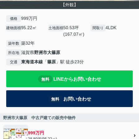
【外観】
999万円
価格
95.22㎡
50.53坪
4LDK
建物面積
土地面積
間取り
(167.07㎡)
築32年
築年数
滋賀県
野洲市
大篠原
所在地
東海道本線
「
篠原
」駅 徒歩23分
交通
LINEからお問い合わせ
無料
お問い合わせ
無料
野洲市大篠原 中古戸建ての販売中物件
999万円
28.80坪(95.22㎡)