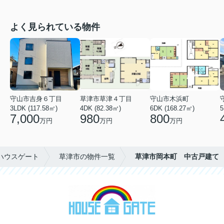
よく見られている物件
守山市吉身６丁目
草津市草津４丁目
守山市木浜町
3LDK (117.58㎡)
4DK (82.38㎡)
6DK (168.27㎡)
5
7,000
980
800
万円
万円
万円
ハウスゲート
草津市の物件一覧
草津市岡本町 中古戸建て