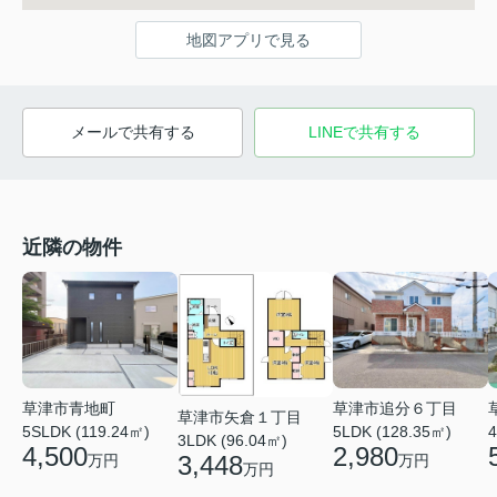
地図アプリで見る
メールで共有する
LINEで共有する
近隣の物件
草津市青地町
草津市追分６丁目
草津市矢倉１丁目
5SLDK (119.24㎡)
5LDK (128.35㎡)
4
3LDK (96.04㎡)
4,500
2,980
3,448
万円
万円
万円