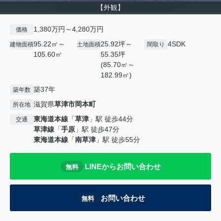
【外観】
1,380万円～4,280万円
価格
95.22㎡～
25.92坪～
4SDK
建物面積
土地面積
間取り
105.60㎡
55.35坪
(85.70㎡～
182.99㎡)
築37年
築年数
滋賀県
草津市
岡本町
所在地
東海道本線
「
草津
」駅 徒歩44分
交通
草津線
「
手原
」駅 徒歩47分
東海道本線
「
南草津
」駅 徒歩55分
LINEからお問い合わせ
無料
お問い合わせ
無料