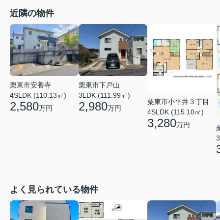
近隣の物件
栗東市安養寺
栗東市下戸山
4SLDK (110.13㎡)
3LDK (111.99㎡)
栗東市小平井３丁目
2,580
2,980
万円
万円
4SLDK (115.10㎡)
3,280
万円
3
よく見られている物件