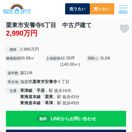
売りたい
買いたい
MENU
栗東市安養寺5丁目 中古戸建て
2,990万円
2,990万円
価格
93.98㎡
42.35坪
3LDK
建物面積
土地面積
間取り
(140.00㎡)
築21年
築年数
滋賀県
栗東市
安養寺
５丁目
所在地
草津線
「
手原
」駅 徒歩16分
交通
東海道本線
「
栗東
」駅 徒歩43分
東海道本線
「
草津
」駅 徒歩49分
LINEからお問い合わせ
無料