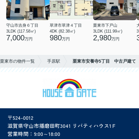
守山市吉身６丁目
草津市草津４丁目
栗東市下戸山
3LDK (117.58㎡)
4DK (82.38㎡)
3LDK (111.99㎡)
3
7,000
980
2,980
万円
万円
万円
栗東市の物件一覧
手原駅
栗東市安養寺5丁目 中古戸建て
〒524-0012
滋賀県守山市播磨田町3041 リバティハウス1Ｆ
営業時間：9:00～18:00