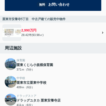
お問い合わせ
無料
栗東市安養寺5丁目 中古戸建ての販売中物件
2,990万円
28.42坪(93.98㎡)
周辺施設
保育園
栗東くじら小規模保育園
371ｍ（5分）
中学校
栗東市立栗東中学校
409ｍ（6分）
ドラッグストア
ドラッグユタカ 栗東安養寺店
411ｍ（6分）