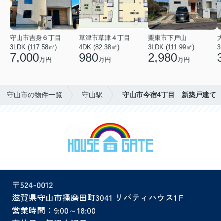
守山市吉身６丁目
草津市草津４丁目
栗東市下戸山
3LDK (117.58㎡)
4DK (82.38㎡)
3LDK (111.99㎡)
3
7,000
980
2,980
万円
万円
万円
守山市の物件一覧
守山駅
守山市今宿4丁目 新築戸建て
〒524-0012
滋賀県守山市播磨田町3041 リバティハウス1Ｆ
営業時間：9:00～18:00