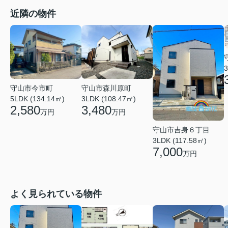
近隣の物件
3
守山市今市町
守山市森川原町
5LDK (134.14㎡)
3LDK (108.47㎡)
2,580
3,480
万円
万円
守山市吉身６丁目
3LDK (117.58㎡)
7,000
万円
よく見られている物件