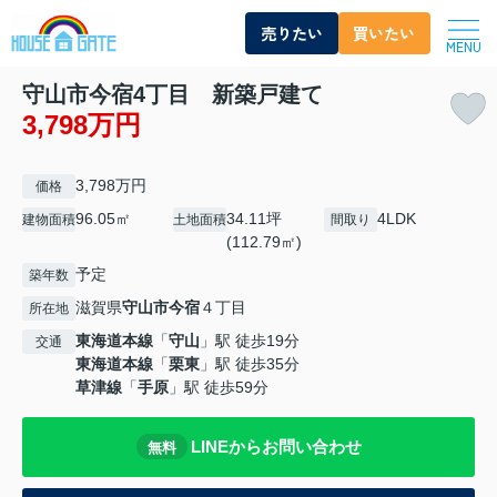
売りたい
買いたい
MENU
守山市今宿4丁目 新築戸建て
3,798万円
3,798万円
価格
96.05㎡
34.11坪
4LDK
建物面積
土地面積
間取り
(112.79㎡)
予定
築年数
滋賀県
守山市
今宿
４丁目
所在地
東海道本線
「
守山
」駅 徒歩19分
交通
東海道本線
「
栗東
」駅 徒歩35分
草津線
「
手原
」駅 徒歩59分
LINEからお問い合わせ
無料