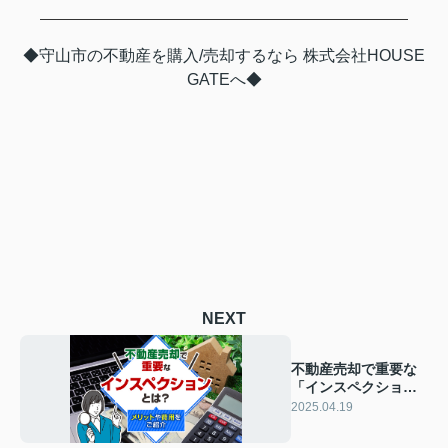
◆守山市の不動産を購入/売却するなら 株式会社HOUSE
GATEへ◆
NEXT
不動産売却で重要な
「インスペクショ
ン」とは？メリット
2025.04.19
や費用をご紹介