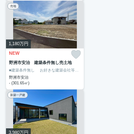
売地
1,180
万円
NEW
野洲市安治 建築条件無し売土地
■建築条件無し
お好きな建築会社等で建築できます。
■現況更地
解
野洲市安治
- (301.65㎡)
新築一戸建
3,980
万円