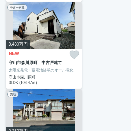
中古一戸建
3,480
万円
NEW
守山市森川原町 中古戸建て
太陽光発電・蓄電池搭載のオール電化住宅。
守山市森川原町に建つ築6
守山市森川原町
3LDK (108.47㎡)
売地
2,350
万円