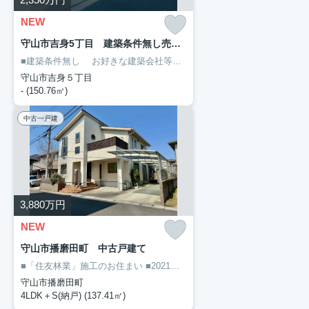
NEW
守山市吉身5丁目 建築条件無し売土地
■建築条件無し
お好きな建築会社等で建築できます。
■人気の吉身小
守山市吉身５丁目
- (150.76㎡)
中古一戸建
3,880
万円
NEW
守山市播磨田町 中古戸建て
■「住友林業」施工のお住まい
■2021年 外壁、屋根、ベランダ リフォーム済
守山市播磨田町
4LDK＋S(納戸) (137.41㎡)