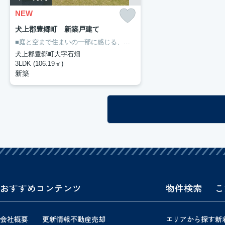
NEW
犬上郡豊郷町 新築戸建て
■庭と空まで住まいの一部に感じる、開放感あふれる暮らし
■JR「
犬上郡豊郷町大字石畑
3LDK (106.19㎡)
新築
おすすめコンテンツ
物件検索
こ
会社概要
更新情報
不動産売却
エリアから探す
新