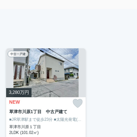
中古一戸建
3,280
万円
NEW
草津市川原1丁目 中古戸建て
■JR草津駅まで徒歩23分
■太陽光発電(4kw)付のオール電化住宅
■将来
草津市川原１丁目
2LDK (101.02㎡)