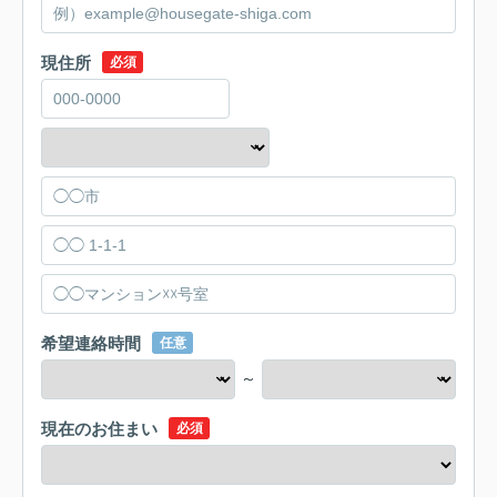
現住所
必須
希望連絡時間
任意
～
現在のお住まい
必須