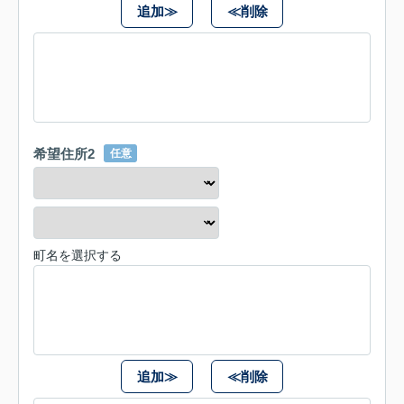
追加≫
≪削除
希望住所2
任意
町名を選択する
追加≫
≪削除