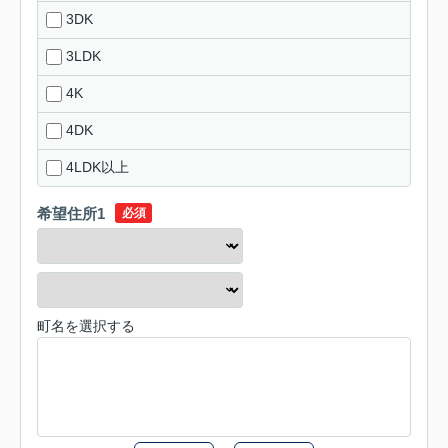
3DK
3LDK
4K
4DK
4LDK以上
希望住所1
必須
町名を選択する