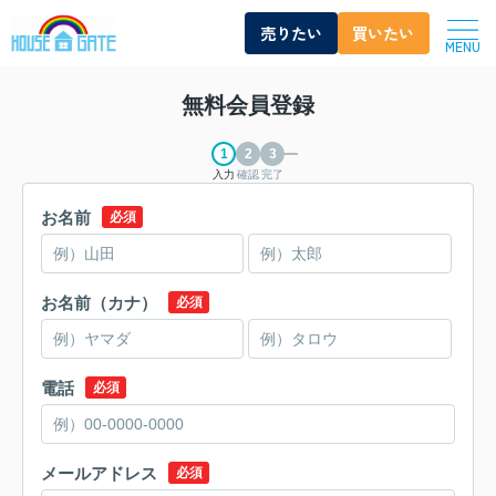
売りたい
買いたい
MENU
無料会員登録
入力
確認
完了
お名前
必須
お名前（カナ）
必須
電話
必須
メールアドレス
必須