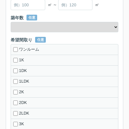
㎡ ～
㎡
築年数
任意
希望間取り
任意
ワンルーム
1K
1DK
1LDK
2K
2DK
2LDK
3K