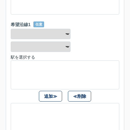
希望沿線1
任意
駅を選択する
追加≫
≪削除