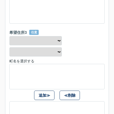
希望住所3
任意
町名を選択する
追加≫
≪削除