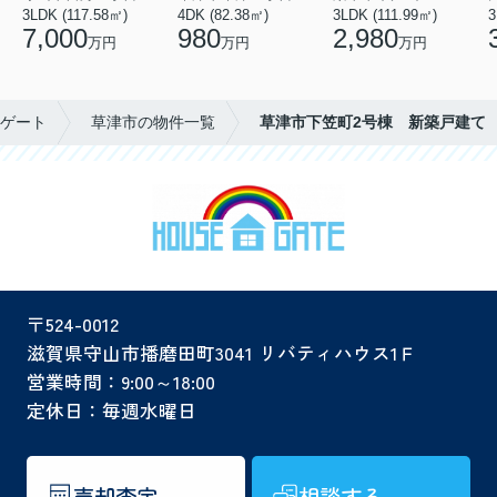
3LDK (117.58㎡)
4DK (82.38㎡)
3LDK (111.99㎡)
3
7,000
980
2,980
万円
万円
万円
ゲート
草津市の物件一覧
草津市下笠町2号棟 新築戸建て
〒524-0012
滋賀県守山市播磨田町3041 リバティハウス1Ｆ
営業時間：9:00～18:00
定休日：毎週水曜日
売却査定
相談する