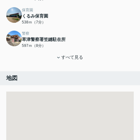
保育園
くるみ保育園
538ｍ（7分）
警察
草津警察署笠縫駐在所
597ｍ（8分）
すべて見る
地図