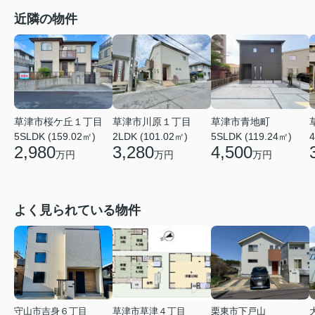
近隣の物件
草津市桜ケ丘１丁目
草津市川原１丁目
草津市青地町
5SLDK (159.02㎡)
2LDK (101.02㎡)
5SLDK (119.24㎡)
4
2,980
3,280
4,500
万円
万円
万円
よく見られている物件
守山市吉身６丁目
草津市草津４丁目
栗東市下戸山