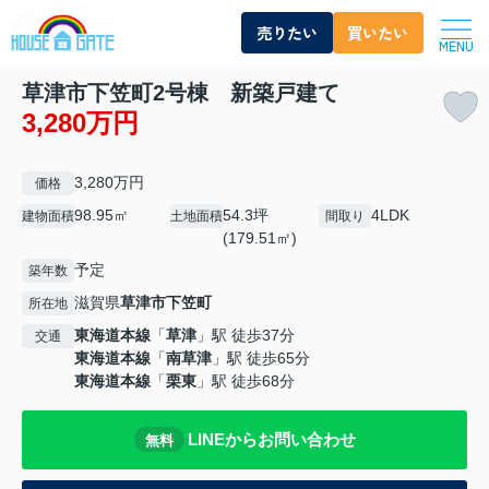
売りたい
買いたい
MENU
草津市下笠町2号棟 新築戸建て
3,280万円
3,280万円
価格
98.95㎡
54.3坪
4LDK
建物面積
土地面積
間取り
(179.51㎡)
予定
築年数
滋賀県
草津市
下笠町
所在地
東海道本線
「
草津
」駅 徒歩37分
交通
東海道本線
「
南草津
」駅 徒歩65分
東海道本線
「
栗東
」駅 徒歩68分
LINEからお問い合わせ
無料