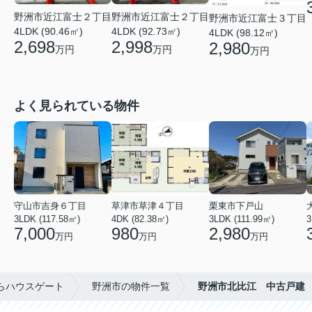
野洲市近江富士２丁目
野洲市近江富士２丁目
野洲市近江富士３丁目
4LDK (90.46㎡)
4LDK (92.73㎡)
4LDK (98.12㎡)
2,698
2,998
2,980
万円
万円
万円
よく見られている物件
守山市吉身６丁目
草津市草津４丁目
栗東市下戸山
3LDK (117.58㎡)
4DK (82.38㎡)
3LDK (111.99㎡)
3
7,000
980
2,980
万円
万円
万円
らハウスゲート
野洲市の物件一覧
野洲市北比江 中古戸建