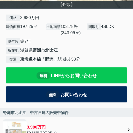
【外観】
3,980万円
価格
197.25㎡
103.78坪
4SLDK
建物面積
土地面積
間取り
(343.09㎡)
築7年
築年数
滋賀県
野洲市
北比江
所在地
東海道本線
「
野洲
」駅 徒歩53分
交通
LINEからお問い合わせ
無料
お問い合わせ
無料
野洲市北比江 中古戸建の販売中物件
3,980万円
59.66坪(197.25㎡)