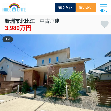
売りたい
買いたい
MENU
野洲市北比江 中古戸建
3,980万円
1
/
4