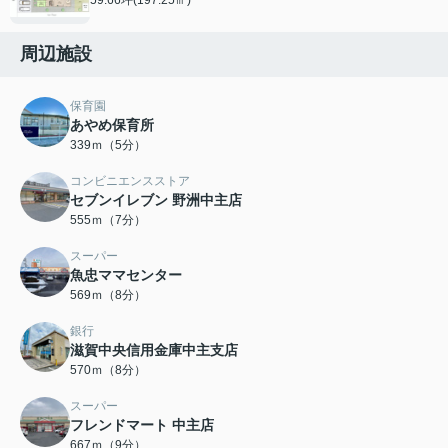
周辺施設
保育園
あやめ保育所
339ｍ（5分）
コンビニエンスストア
セブンイレブン 野洲中主店
555ｍ（7分）
スーパー
魚忠ママセンター
569ｍ（8分）
銀行
滋賀中央信用金庫中主支店
570ｍ（8分）
スーパー
フレンドマート 中主店
667ｍ（9分）