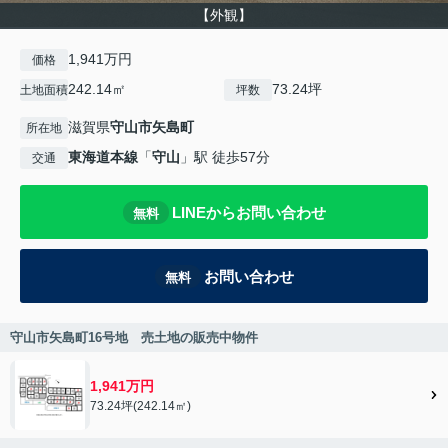
【外観】
1,941万円
価格
242.14㎡
73.24坪
土地面積
坪数
滋賀県
守山市
矢島町
所在地
東海道本線
「
守山
」駅 徒歩57分
交通
LINEからお問い合わせ
無料
お問い合わせ
無料
守山市矢島町16号地 売土地の販売中物件
1,941万円
73.24坪(242.14㎡)