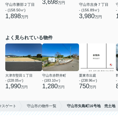
3,698
万円
守山市勝部２丁目
守山市吉身７丁目
- (158.50㎡)
- (156.89㎡)
-
1,898
3,980
万円
万円
よく見られている物件
大津市堅田１丁目
守山市赤野井町
栗東市出庭
- (228.05㎡)
- (183.10㎡)
- (238.96㎡)
-
1,990
1,280
750
万円
万円
万円
ウスゲート
守山市の物件一覧
守山市矢島町16号地 売土地