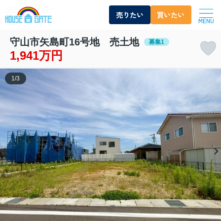
売りたい
買いたい
MENU
守山市矢島町16号地 売土地
募集1
1,941万円
1
/
3